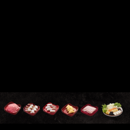
hi, varmrätter, dumplings, dessert m.m
orsdag samt brunchtid helger 345:-
ll söndag kväll 395:-
 per år upp till 12år